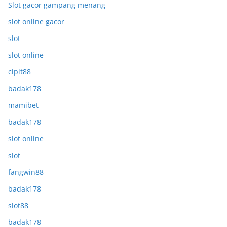
Slot gacor gampang menang
slot online gacor
slot
slot online
cipit88
badak178
mamibet
badak178
slot online
slot
fangwin88
badak178
slot88
badak178