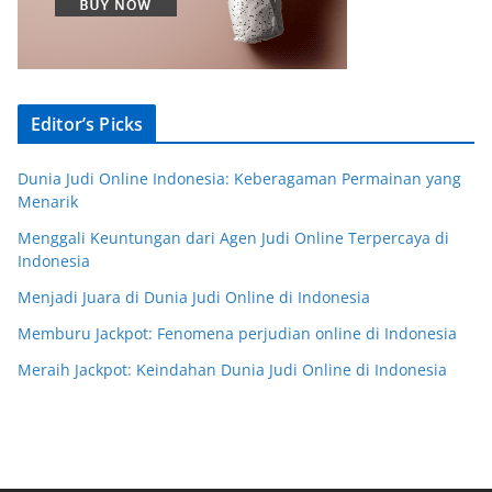
Editor’s Picks
Dunia Judi Online Indonesia: Keberagaman Permainan yang
Menarik
Menggali Keuntungan dari Agen Judi Online Terpercaya di
Indonesia
Menjadi Juara di Dunia Judi Online di Indonesia
Memburu Jackpot: Fenomena perjudian online di Indonesia
Meraih Jackpot: Keindahan Dunia Judi Online di Indonesia