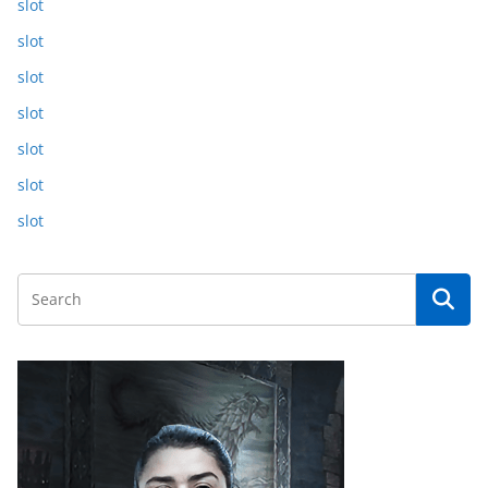
slot
slot
slot
slot
slot
slot
slot