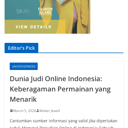
Editor’s Pick
UNCATEGORIZED
Dunia Judi Online Indonesia:
Keberagaman Permainan yang
Menarik
March 5, 2026
Walter Jewell
Cantumkan sumber informasi yang valid jika diperlukan
Judul: Menyoal Perjudian Online di Indonesia: Sebuah