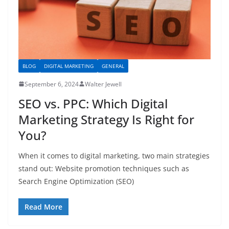
BLOG
DIGITAL MARKETING
GENERAL
September 6, 2024
Walter Jewell
SEO vs. PPC: Which Digital
Marketing Strategy Is Right for
You?
When it comes to digital marketing, two main strategies
stand out: Website promotion techniques such as
Search Engine Optimization (SEO)
Read More