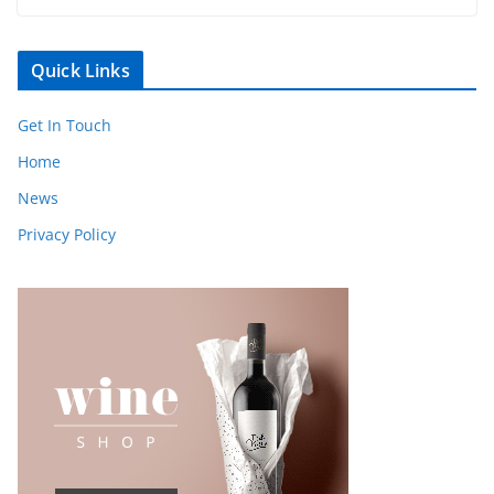
Quick Links
Get In Touch
Home
News
Privacy Policy