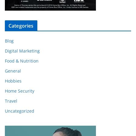
Categories
Blog
Digital Marketing
Food & Nutrition
General
Hobbies
Home Security
Travel
Uncategorized